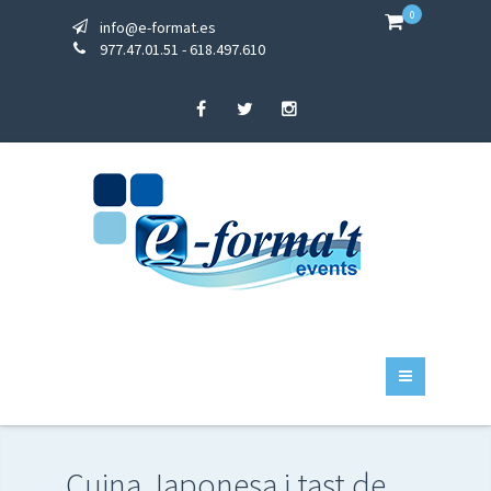
0
info@e-format.es
977.47.01.51 - 618.497.610
Cuina Japonesa i tast de