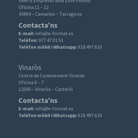
Viver d’Empreses Baix Ebre Innova
Oficina 11 – 12
43894 – Camarles – Tarragona
Contacta’ns
E-mail:
info@e-format.es
Telèfon:
977.47.01.51
Telèfon mòbil i Whatsapp:
618.497.610
Vinaròs
Centre de Coneixement Vinalab
Oficina 6 – 7
12500 – Vinaròs – Castelló
Contacta’ns
E-mail:
info@e-format.es
Telèfon mòbil i Whatsapp:
618.497.610