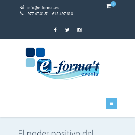
0
info@e-format.es
977.47.01.51 - 618.497.610
El poder positivo del