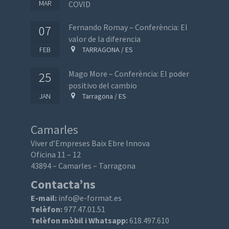
MAR
COVID
Fernando Romay – Conferència: El
07
valor de la diferencia
FEB
TARRAGONA / ES
Mago More – Conferència: El poder
25
positivo del cambio
JAN
Tarragona / ES
Camarles
Viver d’Empreses Baix Ebre Innova
Oficina 11 – 12
43894 – Camarles – Tarragona
Contacta’ns
E-mail:
info@e-format.es
Telèfon:
977.47.01.51
Telèfon mòbil i Whatsapp:
618.497.610