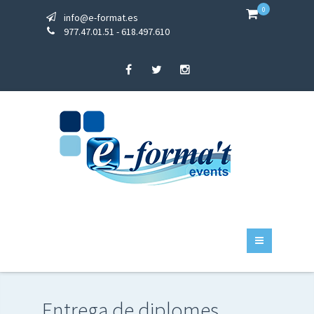
0
info@e-format.es
977.47.01.51 - 618.497.610
Entrega de diplomes