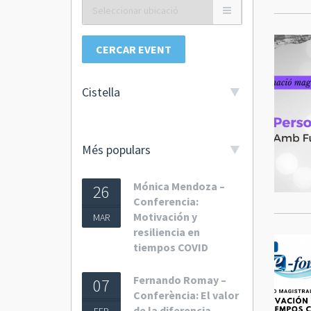
CERCAR EVENT
Cistella
Més populars
Mónica Mendoza –
26
Conferencia:
Motivación y
MAR
resiliencia en
tiempos COVID
Fernando Romay –
07
Conferència: El valor
de la diferencia