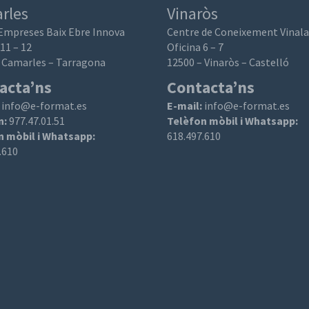
rles
Vinaròs
’Empreses Baix Ebre Innova
Centre de Coneixement Vinal
 11 – 12
Oficina 6 – 7
 Camarles – Tarragona
12500 – Vinaròs – Castelló
acta’ns
Contacta’ns
:
info@e-format.es
E-mail:
info@e-format.es
n:
977.47.01.51
Telèfon mòbil i Whatsapp:
n mòbil i Whatsapp:
618.497.610
.610