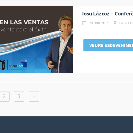
Iosu Lázcoz – Conferè
28 Jun 2019
CASTELL
VEURE ESDEVENIME
2
3
→