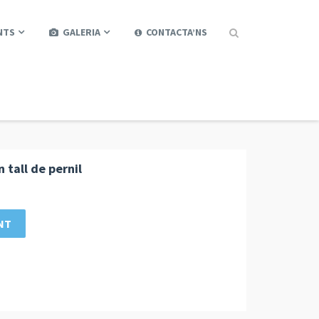
0
NTS
GALERIA
CONTACTA’NS
Home
Event
Page 1
 tall de pernil
NT