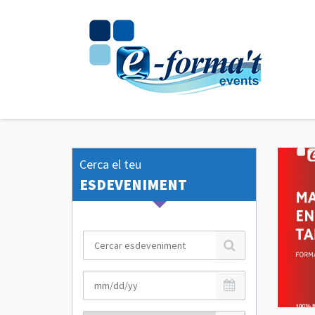
info@e-format.es
977.47.01.51 - 618.497.610
Tots els esdeveniments
Cerca el teu
ESDEVENIMENT