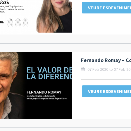
VEURE ESDEVENIME
Fernando Romay – Con
07 Feb 2020 to 07 Feb 20
VEURE ESDEVENIME