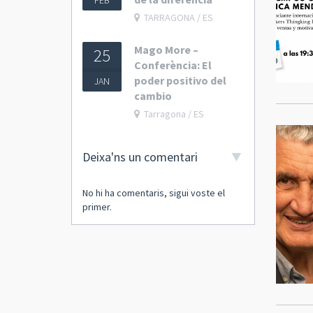
FEB
TARRAGONA / ES
Mago More –
25
Conferència: El
poder positivo del
JAN
cambio
Tarragona / ES
Deixa'ns un comentari
No hi ha comentaris, sigui voste el
primer.