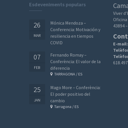
Esdeveniments populars
Cama
Viver d
Oficina
Mónica Mendoza –
26
43894 –
Conferencia: Motivación y
Cont
MAR
resiliencia en tiempos
COVID
E-mail
Telèfo
Fernando Romay –
07
Telèfo
Conferència: El valor de la
618.497
FEB
diferencia
TARRAGONA / ES
Mago More – Conferència:
25
El poder positivo del
JAN
cambio
Tarragona / ES